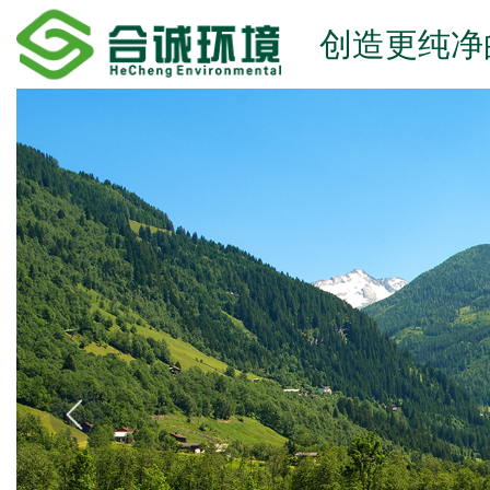
创造更纯净
‹