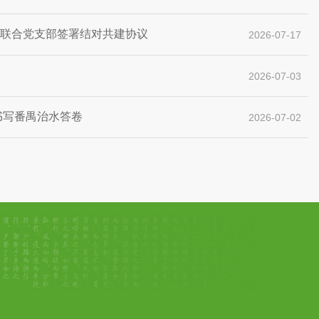
联合党支部签署结对共建协议
2026-07-17
智汇环保 赋能未来丨合诚环境精彩亮相第九届中国环博会广州展
2025-09-22
2026-07-03
交易会展览馆B区隆重启幕。作为
9月23日，在中秋佳节即将来临之际，
业协会（以下简称“省环协”）
南村总商会常务副会长积极响应号召，
心书写番禺治水答卷
2026-07-02
联合组织的中秋慰问活动。