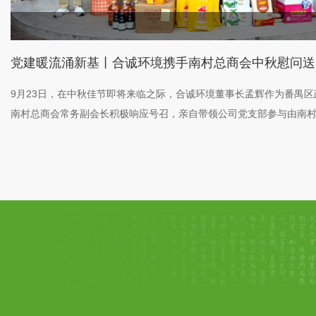
喜
-26
、
9月18日，在广东省环境保护产业协会（以下简称“省环协”）举办的
村
会上，合诚环境承建的“三支香水道-沥滘水道流域（洛溪系统）村居雨
厦滘村” 从众多项目中脱颖而出，荣获“