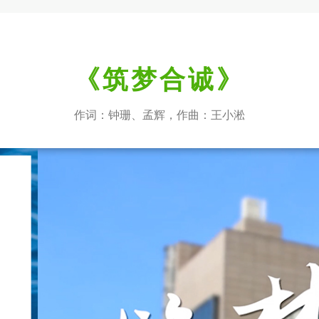
《筑梦合诚》
作词：钟珊、孟辉，作曲：王小淞