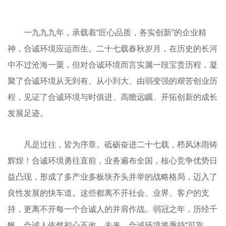
一九九九年，承载着“匠心品质，务实创新”的企业精
神，合诚环境应运而生。二十七载春秋岁月，在历史的长河
中不过沧海一粟，但对合诚环境而言实属一段宝贵历程，凝
聚了合诚环境从无到有、从小到大、由弱变强的艰苦创业历
程，见证了合诚环境与时俱进、高瞻远瞩、开拓创新的成长
发展足迹。
凡是过往，皆为序章。砥砺奋进二十七载，栉风沐雨铸
辉煌！合诚环境勇往直前，业务遍布全国，核心竞争优势日
益凸现，形成了多产业多板块齐头并举的战略格局，迈入了
良性发展的快车道。这些都离不开社会、业界、客户的支
持，更离不开每一个合诚人的并肩作战。弱冠之年，历经千
帆，合诚人依然初心不改。未来，合诚环境将秉持“可靠、