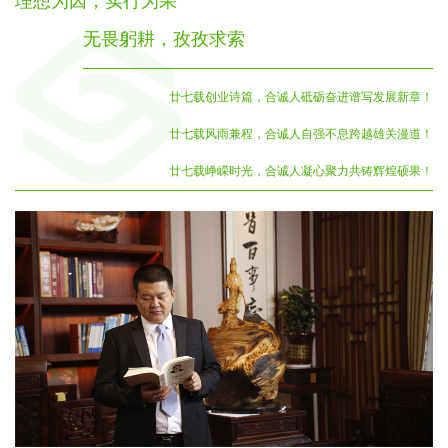
理想为因，实行为果
无畏躬耕，孜孜求索
廿七
载
创业诗篇，合诚人砥砺奋进谱写发展新章！
廿七载风雨兼程，合诚人自强不息跨越雄关漫道！
廿七载峥嵘时光，合诚人凝心聚力共铸辉煌硕果！